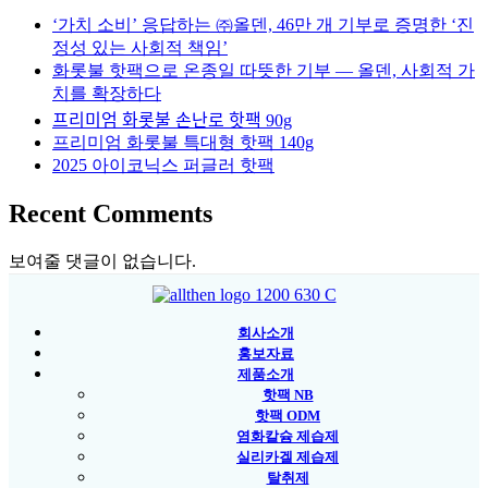
‘가치 소비’ 응답하는 ㈜올덴, 46만 개 기부로 증명한 ‘진
정성 있는 사회적 책임’
화롯불 핫팩으로 온종일 따뜻한 기부 — 올덴, 사회적 가
치를 확장하다
프리미엄 화롯불 손난로 핫팩 90g
프리미엄 화롯불 특대형 핫팩 140g
2025 아이코닉스 퍼글러 핫팩
Recent Comments
보여줄 댓글이 없습니다.
회사소개
홍보자료
제품소개
핫팩 NB
핫팩 ODM
염화칼슘 제습제
실리카겔 제습제
탈취제