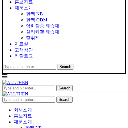
홍보자료
제품소개
핫팩 NB
핫팩 ODM
염화칼슘 제습제
실리카겔 제습제
탈취제
자료실
고객상담
카탈로그
Search
Search
Search
회사소개
홍보자료
제품소개
핫팩 NB