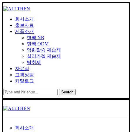
회사소개
홍보자료
제품소개
핫팩 NB
핫팩 ODM
염화칼슘 제습제
실리카겔 제습제
탈취제
자료실
고객상담
카탈로그
Search
회사소개