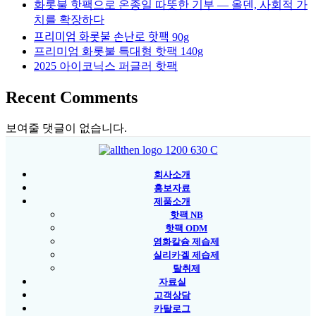
화롯불 핫팩으로 온종일 따뜻한 기부 — 올덴, 사회적 가
치를 확장하다
프리미엄 화롯불 손난로 핫팩 90g
프리미엄 화롯불 특대형 핫팩 140g
2025 아이코닉스 퍼글러 핫팩
Recent Comments
보여줄 댓글이 없습니다.
회사소개
홍보자료
제품소개
핫팩 NB
핫팩 ODM
염화칼슘 제습제
실리카겔 제습제
탈취제
자료실
고객상담
카탈로그