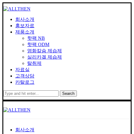
회사소개
홍보자료
제품소개
핫팩 NB
핫팩 ODM
염화칼슘 제습제
실리카겔 제습제
탈취제
자료실
고객상담
카탈로그
Search
회사소개