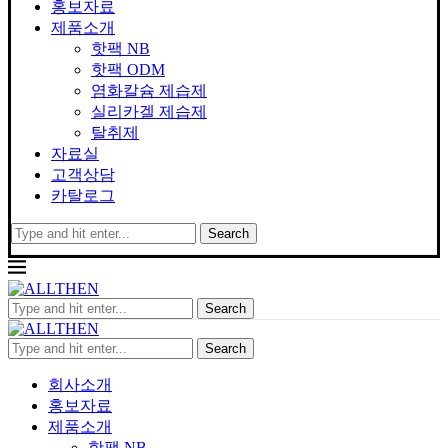
홍보자료
제품소개
핫팩 NB
핫팩 ODM
염화칼슘 제습제
실리카겔 제습제
탈취제
자료실
고객상담
카탈로그
Search
Search
Search
회사소개
홍보자료
제품소개
핫팩 NB