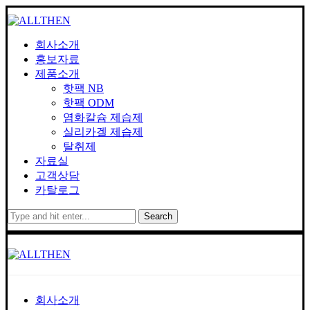
회사소개
홍보자료
제품소개
핫팩 NB
핫팩 ODM
염화칼슘 제습제
실리카겔 제습제
탈취제
자료실
고객상담
카탈로그
Search
회사소개