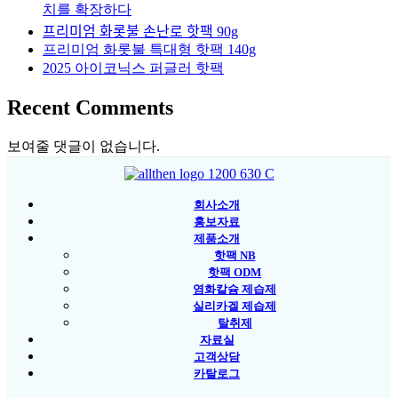
치를 확장하다
프리미엄 화롯불 손난로 핫팩 90g
프리미엄 화롯불 특대형 핫팩 140g
2025 아이코닉스 퍼글러 핫팩
Recent Comments
보여줄 댓글이 없습니다.
회사소개
홍보자료
제품소개
핫팩 NB
핫팩 ODM
염화칼슘 제습제
실리카겔 제습제
탈취제
자료실
고객상담
카탈로그