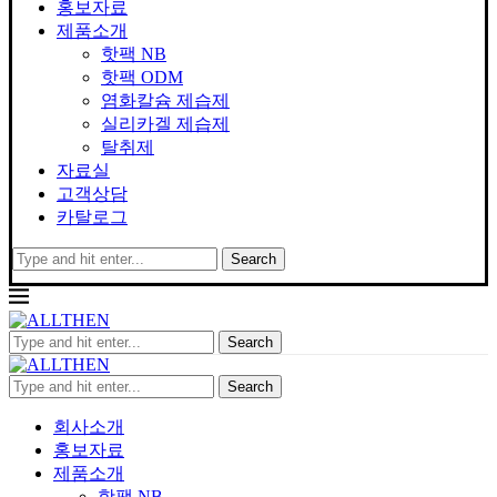
홍보자료
제품소개
핫팩 NB
핫팩 ODM
염화칼슘 제습제
실리카겔 제습제
탈취제
자료실
고객상담
카탈로그
Search
Search
Search
회사소개
홍보자료
제품소개
핫팩 NB