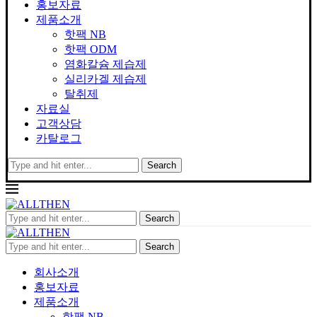
홍보자료
제품소개
핫팩 NB
핫팩 ODM
염화칼슘 제습제
실리카겔 제습제
탈취제
자료실
고객상담
카탈로그
Search
Search
Search
회사소개
홍보자료
제품소개
핫팩 NB