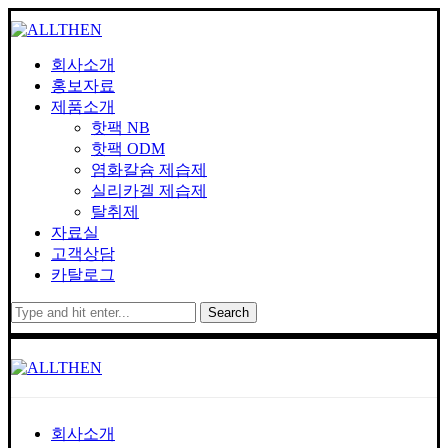
회사소개
홍보자료
제품소개
핫팩 NB
핫팩 ODM
염화칼슘 제습제
실리카겔 제습제
탈취제
자료실
고객상담
카탈로그
Search
회사소개