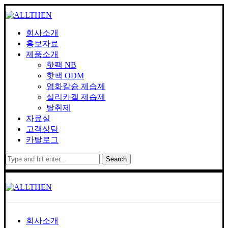
회사소개
홍보자료
제품소개
핫팩 NB
핫팩 ODM
염화칼슘 제습제
실리카겔 제습제
탈취제
자료실
고객상담
카탈로그
Search
회사소개