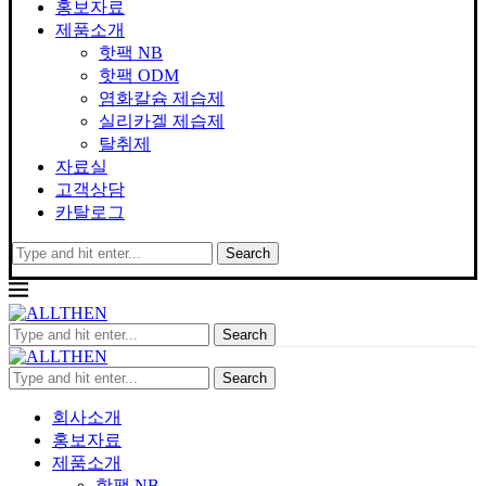
홍보자료
제품소개
핫팩 NB
핫팩 ODM
염화칼슘 제습제
실리카겔 제습제
탈취제
자료실
고객상담
카탈로그
Search
Search
Search
회사소개
홍보자료
제품소개
핫팩 NB