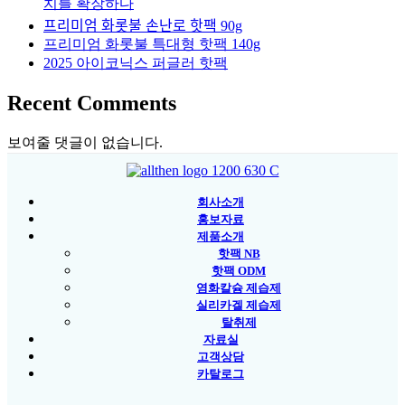
치를 확장하다
프리미엄 화롯불 손난로 핫팩 90g
프리미엄 화롯불 특대형 핫팩 140g
2025 아이코닉스 퍼글러 핫팩
Recent Comments
보여줄 댓글이 없습니다.
회사소개
홍보자료
제품소개
핫팩 NB
핫팩 ODM
염화칼슘 제습제
실리카겔 제습제
탈취제
자료실
고객상담
카탈로그