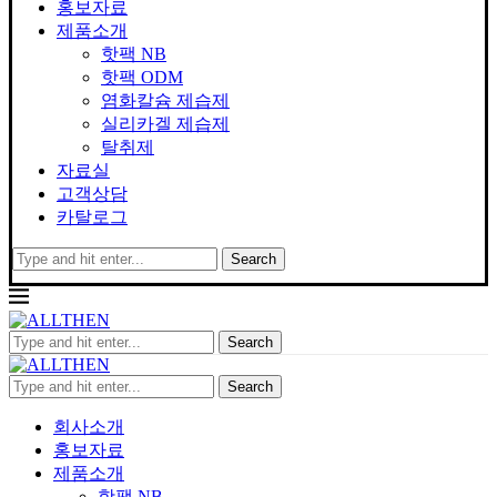
홍보자료
제품소개
핫팩 NB
핫팩 ODM
염화칼슘 제습제
실리카겔 제습제
탈취제
자료실
고객상담
카탈로그
Search
Search
Search
회사소개
홍보자료
제품소개
핫팩 NB