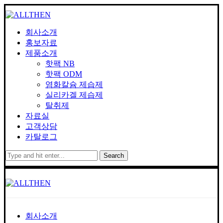
회사소개
홍보자료
제품소개
핫팩 NB
핫팩 ODM
염화칼슘 제습제
실리카겔 제습제
탈취제
자료실
고객상담
카탈로그
Search
회사소개